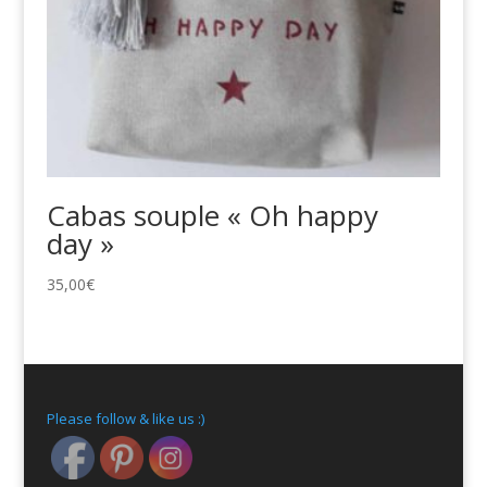
Cabas souple « Oh happy
day »
35,00
€
Please follow & like us :)