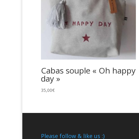
Cabas souple « Oh happy
day »
35,00
€
Please follow & like us :)