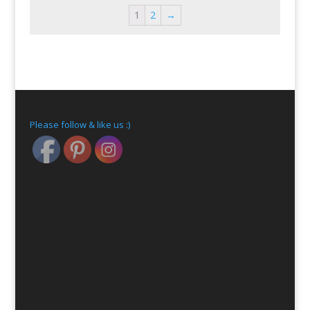
1
2
→
Please follow & like us :)