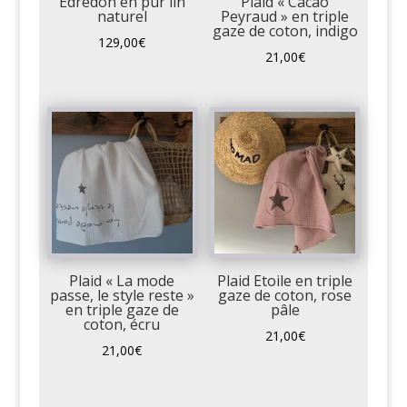
Edredon en pur lin
Plaid « Cacao
naturel
Peyraud » en triple
gaze de coton, indigo
129,00
€
21,00
€
Plaid « La mode
Plaid Etoile en triple
passe, le style reste »
gaze de coton, rose
en triple gaze de
pâle
coton, écru
21,00
€
21,00
€