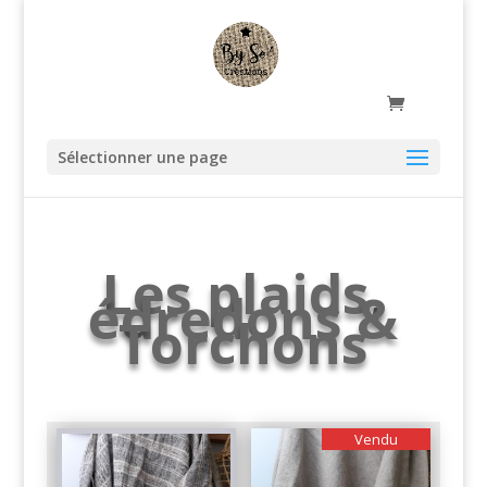
Sélectionner une page
Les plaids,
édredons &
Torchons
Vendu