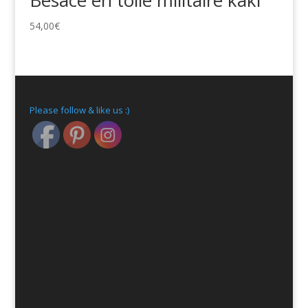
54,00
€
Please follow & like us :)