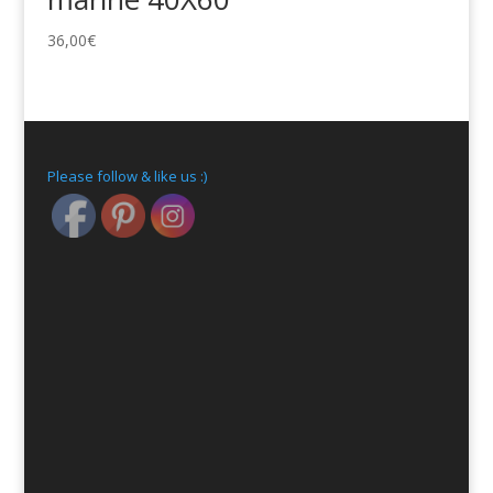
36,00
€
Please follow & like us :)