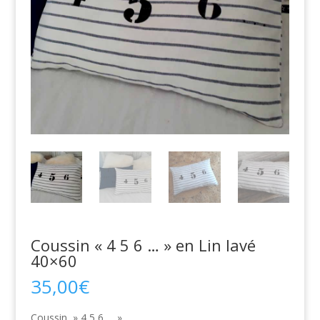
Coussin « 4 5 6 … » en Lin lavé
40×60
35,00
€
Coussin » 4 5 6 … »