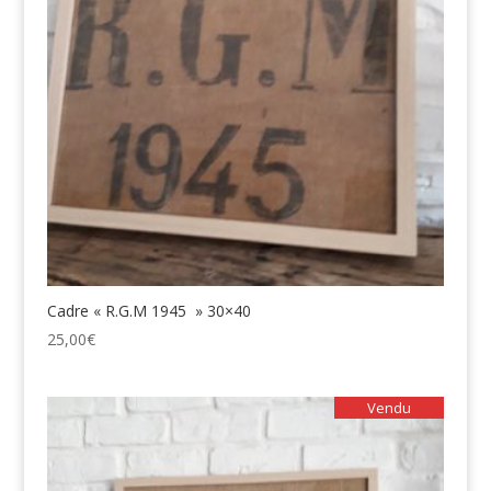
Cadre « R.G.M 1945 » 30×40
25,00
€
Vendu