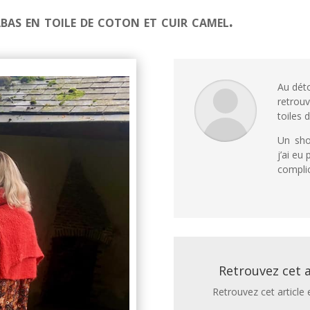
bas en toile de coton et cuir camel.
Au déto
retrouv
toiles 
Un sho
j’ai eu
complic
Retrouvez cet a
Retrouvez cet article 