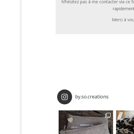
N’hésitez pas à me contacter via ce f
rapidement
Merci à vo
by.so.creations